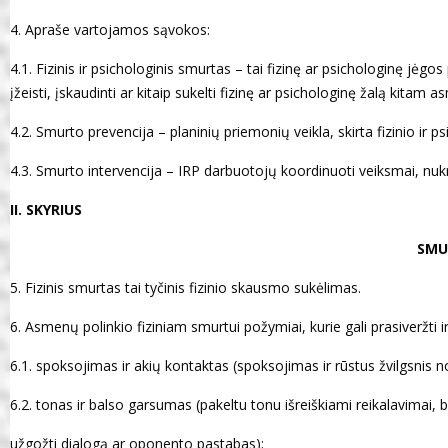
4. Apraše vartojamos sąvokos:
4.1. Fizinis ir psichologinis smurtas – tai fizinę ar psichologinę jė
įžeisti, įskaudinti ar kitaip sukelti fizinę ar psichologinę žalą kitam a
4.2. Smurto prevencija – planinių priemonių veikla, skirta fizinio ir p
4.3. Smurto intervencija – IRP darbuotojų koordinuoti veiksmai, nukre
II. SKYRIUS
SMU
5. Fizinis smurtas tai tyčinis fizinio skausmo sukėlimas.
6. Asmenų polinkio fiziniam smurtui požymiai, kurie gali prasiveržti ir
6.1. spoksojimas ir akių kontaktas (spoksojimas ir rūstus žvilgsnis n
6.2. tonas ir balso garsumas (pakeltu tonu išreiškiami reikalavimai
užgožti dialogą ar oponento pastabas);