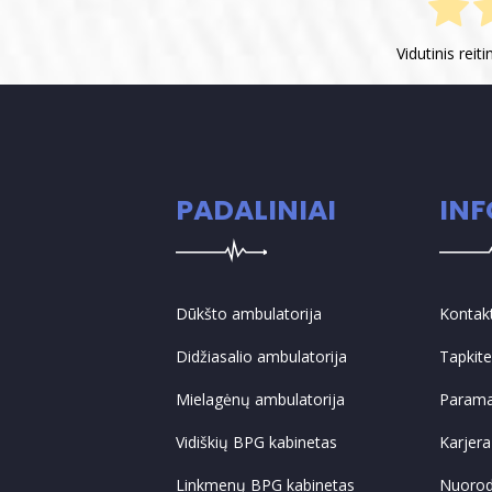
Vidutinis reit
PADALINIAI
IN
Dūkšto ambulatorija
Kontak
Didžiasalio ambulatorija
Tapkit
Mielagėnų ambulatorija
Param
Vidiškių BPG kabinetas
Karjera
Linkmenų BPG kabinetas
Nuoro