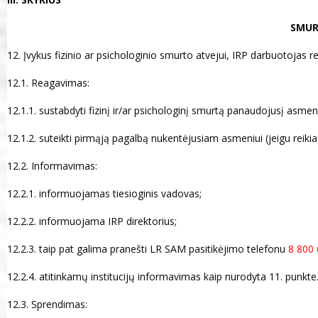
SMUR
12. Įvykus fizinio ar psichologinio smurto atvejui, IRP darbuotojas
12.1. Reagavimas:
12.1.1. sustabdyti fizinį ir/ar psichologinį smurtą panaudojusį asmen
12.1.2. suteikti pirmąją pagalbą nukentėjusiam asmeniui (jeigu reikia
12.2. Informavimas:
12.2.1. informuojamas tiesioginis vadovas;
12.2.2. informuojama IRP direktorius;
12.2.3. taip pat galima pranešti LR SAM pasitikėjimo telefonu
8 800 
12.2.4. atitinkamų institucijų informavimas kaip nurodyta 11. punkte
12.3. Sprendimas: