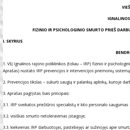
VIE
IGNALINOS
FIZINIO IR PSICHOLOGINIO SMURTO PRIEŠ DAR
I. SKYRIUS
BENDR
1. VšĮ Ignalinos rajono poliklinikos (toliau – IRP) fizinio ir psicholo
Aprašas) nustato IRP prevencijos ir intervencijos priemonių sistemą k
2. Prevencijos tikslas – sukurti saugią ir palankią aplinką, kurioje da
3. Aprašas pagrįstas šiais principais:
3.1. IRP sveikatos priežiūros specialistų ir kito personalo saugumas – 
3.2. visiškas smurto netoleravimas įstaigoje;
3.3. kiekvienas IRP darbuotojas, pastebėjęs ar sužinojęs apie smurtą