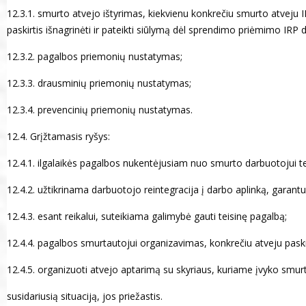
12.3.1. smurto atvejo ištyrimas, kiekvienu konkrečiu smurto atveju
paskirtis išnagrinėti ir pateikti siūlymą dėl sprendimo priėmimo IRP di
12.3.2. pagalbos priemonių nustatymas;
12.3.3. drausminių priemonių nustatymas;
12.3.4. prevencinių priemonių nustatymas.
12.4. Grįžtamasis ryšys:
12.4.1. ilgalaikės pagalbos nukentėjusiam nuo smurto darbuotojui te
12.4.2. užtikrinama darbuotojo reintegracija į darbo aplinką, gara
12.4.3. esant reikalui, suteikiama galimybė gauti teisinę pagalbą;
12.4.4. pagalbos smurtautojui organizavimas, konkrečiu atveju paski
12.4.5. organizuoti atvejo aptarimą su skyriaus, kuriame įvyko smurta
susidariusią situaciją, jos priežastis.