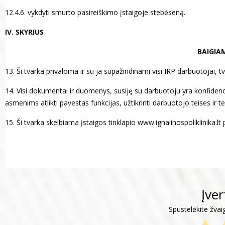
12.4.6. vykdyti smurto pasireiškimo įstaigoje stebėseną.
IV. SKYRIUS
BAIGIA
13. Ši tvarka privaloma ir su ja supažindinami visi IRP darbuotojai, t
14. Visi dokumentai ir duomenys, susiję su darbuotoju yra konfidencia
asmenims atlikti pavestas funkcijas, užtikrinti darbuotojo teises ir te
15. Ši tvarka skelbiama įstaigos tinklapio www.ignalinospoliklinika.lt
________
Įve
Spustelėkite žvai