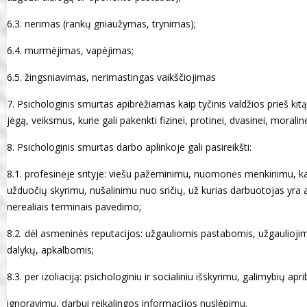
6.3. nerimas (rankų gniaužymas, trynimas);
6.4. murmėjimas, vapėjimas;
6.5. žingsniavimas, nerimastingas vaikščiojimas
7. Psichologinis smurtas apibrėžiamas kaip tyčinis valdžios prieš ki
jėgą, veiksmus, kurie gali pakenkti fizinei, protinei, dvasinei, moraline
8. Psichologinis smurtas darbo aplinkoje gali pasireikšti:
8.1. profesinėje srityje: viešu pažeminimu, nuomonės menkinimu, k
užduočių skyrimu, nušalinimu nuo sričių, už kurias darbuotojas yra
nerealiais terminais pavedimo;
8.2. dėl asmeninės reputacijos: užgauliomis pastabomis, užgaulioji
dalykų, apkalbomis;
8.3. per izoliaciją: psichologiniu ir socialiniu išskyrimu, galimybių 
ignoravimu, darbui reikalingos informacijos nuslėpimu.