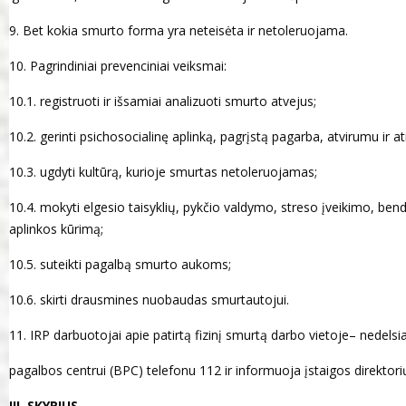
9. Bet kokia smurto forma yra neteisėta ir netoleruojama.
10. Pagrindiniai prevenciniai veiksmai:
10.1. registruoti ir išsamiai analizuoti smurto atvejus;
10.2. gerinti psichosocialinę aplinką, pagrįstą pagarba, atvirumu ir a
10.3. ugdyti kultūrą, kurioje smurtas netoleruojamas;
10.4. mokyti elgesio taisyklių, pykčio valdymo, streso įveikimo, ben
aplinkos kūrimą;
10.5. suteikti pagalbą smurto aukoms;
10.6. skirti drausmines nuobaudas smurtautojui.
11. IRP darbuotojai apie patirtą fizinį smurtą darbo vietoje– nedel
pagalbos centrui (BPC) telefonu 112 ir informuoja įstaigos direktori
III. SKYRIUS