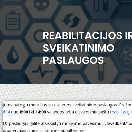
REABILITACIJOS I
SVEIKATINIMO
PASLAUGOS
Jums patogiu metu bus suteikiamos sveikatinimo paslaugos. Prašome
604
nuo
8:00 iki 14:00
valandos arba elektroniniu paštu
reabilitacij
Už paslaugas galite atsiskaityti mokėjimo pavedimu į „Swedbank“
arba grynais pinigais ligoninės buhalterijoje.