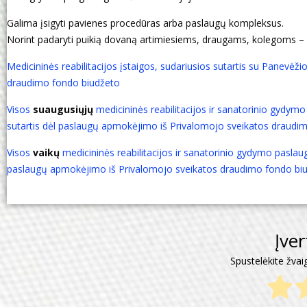
Galima įsigyti pavienes procedūras arba paslaugų kompleksus.
Norint padaryti puikią dovaną artimiesiems, draugams, kolegoms 
Medicininės reabilitacijos įstaigos, sudariusios sutartis su Panevėž
draudimo fondo biudžeto
Visos
suaugusiųjų
medicininės reabilitacijos ir sanatorinio gydymo 
sutartis dėl paslaugų apmokėjimo iš Privalomojo sveikatos draudi
Visos
vaikų
medicininės reabilitacijos ir sanatorinio gydymo paslauga
paslaugų apmokėjimo iš Privalomojo sveikatos draudimo fondo bi
Įve
Spustelėkite žvai