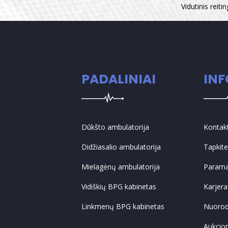
Vidutinis reiti
PADALINIAI
IN
Dūkšto ambulatorija
Kontak
Didžiasalio ambulatorija
Tapkit
Mielagėnų ambulatorija
Param
Vidiškių BPG kabinetas
Karjera
Linkmenų BPG kabinetas
Nuoro
Aukcio