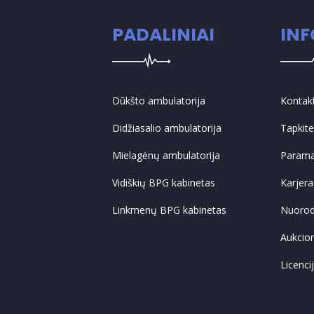
PADALINIAI
IN
Dūkšto ambulatorija
Kontak
Didžiasalio ambulatorija
Tapkit
Mielagėnų ambulatorija
Param
Vidiškių BPG kabinetas
Karjera
Linkmenų BPG kabinetas
Nuoro
Aukcio
Licenci