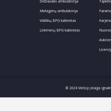
Didžiasalio ambulatorija
Tapkit
Mielagėnų ambulatorija
Param
Vidiškių BPG kabinetas
Karjera
Linkmenų BPG kabinetas
Nuoro
Aukcio
Licenci
© 2024 Viešoji įstaiga Ignal