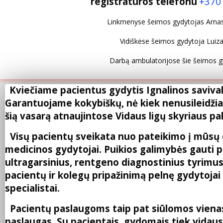
registratūros telefonu
+370
Linkmenyse šeimos gydytojas Arnas Ul
Vidiškėse šeimos gydytoja Luiza 
Darbą ambulatorijose šie šeimos g
Kviečiame pacientus gydytis Ignalinos savival
Garantuojame kokybiškų, nė kiek nenusileidži
šią vasarą atnaujintose Vidaus ligų skyriaus pa
Visų pacientų sveikata nuo pateikimo į mūsų c
medicinos gydytojai. Puikios galimybės gauti pil
ultragarsinius, rentgeno diagnostinius tyrimus
pacientų ir kolegų pripažinimą pelnę gydytojai k
specialistai.
Pacientų paslaugoms taip pat siūlomos vienas 
paslaugas. Su pacientais, gydomais tiek vidaus l