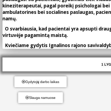
kineziterapeutai, pagal poreikį psichologai bei 
ambulatorines bei socialines paslaugas, pacien
namų.
O svarbiausia, kad pacientai yra apsupti draug
virtuvėje pagamintą maistą.
Kviečiame gydytis Ignalinos rajono savivaldyb
1 LY
Gydytojų darbo laikas
Slauga namuose