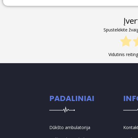
Įve
Spustelėkite žvai
Vidutinis reiti
PADALINIAI
IN
Dūkšto ambulatorija
Kontak