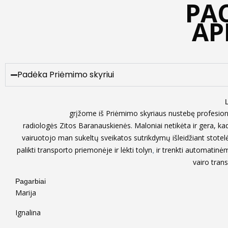
PA
AP
Padėka Priėmimo skyriui
grįžome iš Priėmimo skyriaus nustebę profesion
radiologė
s
Zit
os
Baranauskienė
s
.
M
aloniai netikėta ir gera, ka
vairuotojo
man sukeltų
sveikatos sutrikdymų išleidžiant stotelė
palikti transporto priemonėje ir lėkti tolyn
ir trenkti automatinėm
,
vairo tran
Pagarbiai
Marija
Ignalina