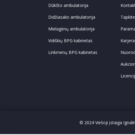
Dūkšto ambulatorija
Kontak
Didžiasalio ambulatorija
Tapkit
Mielagėnų ambulatorija
Param
Vidiškių BPG kabinetas
Karjera
Linkmenų BPG kabinetas
Nuoro
Aukcio
Licenci
© 2024 Viešoji įstaiga Ignal