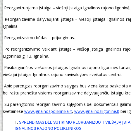
Reorganizuojama įstaiga – viešoji įstaiga Ignalinos rajono ligoninė
Reorganizavime dalyvaujanti įstaiga –
viešoji įstaiga Ignalinos r
Ignalina.
Reorganizavimo būdas – prijungimas.
Po reorganizavimo veikianti įstaiga –
viešoji įstaiga Ignalinos
raj
Ligoninės g. 13, Ignalina.
Pasibaigiančios viešosios įstaigos Ignalinos rajono ligoninės turtas
viešajai įstaigai Ignalinos rajono savivaldybės sveikatos centrui.
Apie parengtas reorganizavimo sąlygas bus vieną kartą paskelbta vie
bei raštu pranešta visiems reorganizavime dalyvaujančių įstaigų kre
Su parengtomis reorganizavimo sąlygomis bei dokumentais galima s
svetainėse
www.ignalnospoliklinika.lt
,
www.ignalinosligonine.lt
bei Ig
1.
SPRENDIMAS DĖL SUTIKIMO REORGANIZUOTI VIEŠĄJĄ ĮSTA
IGNALINOS RAJONO POLIKLINIKOS