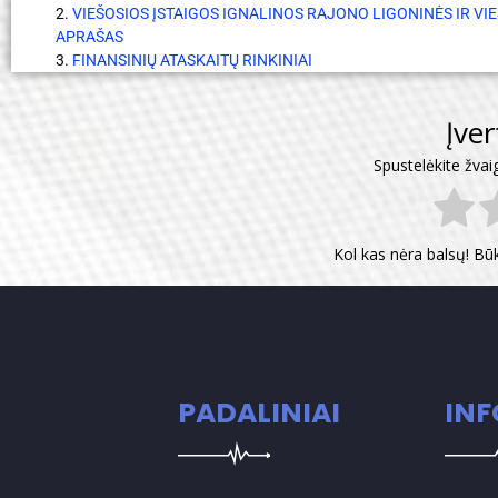
2.
VIEŠOSIOS ĮSTAIGOS IGNALINOS RAJONO LIGONINĖS IR V
APRAŠAS
3.
FINANSINIŲ ATASKAITŲ RINKINIAI
Įve
Spustelėkite žvai
Kol kas nėra balsų! Bū
PADALINIAI
IN