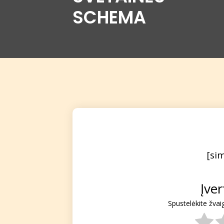
SCHEMA
[si
Įve
Spustelėkite žvai