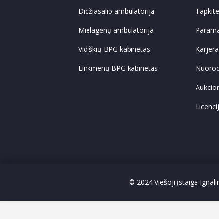
Didžiasalio ambulatorija
Tapkit
Mielagėnų ambulatorija
Param
Vidiškių BPG kabinetas
Karjera
Linkmenų BPG kabinetas
Nuoro
Aukcio
Licenci
© 2024 Viešoji įstaiga Ignal