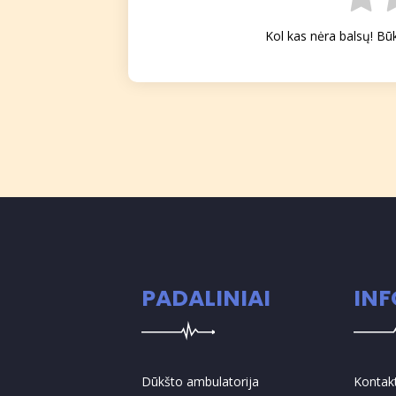
Kol kas nėra balsų! Bū
PADALINIAI
IN
Dūkšto ambulatorija
Kontak